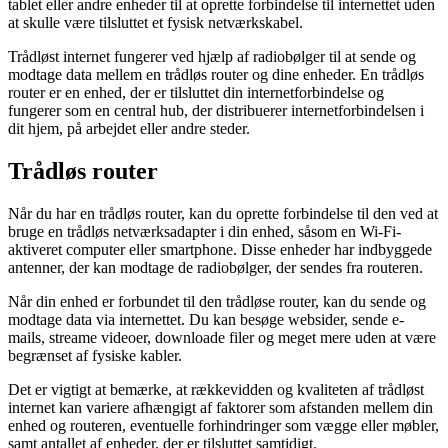
tablet eller andre enheder til at oprette forbindelse til internettet uden
at skulle være tilsluttet et fysisk netværkskabel.
Trådløst internet fungerer ved hjælp af radiobølger til at sende og
modtage data mellem en trådløs router og dine enheder. En trådløs
router er en enhed, der er tilsluttet din internetforbindelse og
fungerer som en central hub, der distribuerer internetforbindelsen i
dit hjem, på arbejdet eller andre steder.
Trådløs router
Når du har en trådløs router, kan du oprette forbindelse til den ved at
bruge en trådløs netværksadapter i din enhed, såsom en Wi-Fi-
aktiveret computer eller smartphone. Disse enheder har indbyggede
antenner, der kan modtage de radiobølger, der sendes fra routeren.
Når din enhed er forbundet til den trådløse router, kan du sende og
modtage data via internettet. Du kan besøge websider, sende e-
mails, streame videoer, downloade filer og meget mere uden at være
begrænset af fysiske kabler.
Det er vigtigt at bemærke, at rækkevidden og kvaliteten af trådløst
internet kan variere afhængigt af faktorer som afstanden mellem din
enhed og routeren, eventuelle forhindringer som vægge eller møbler,
samt antallet af enheder, der er tilsluttet samtidigt.