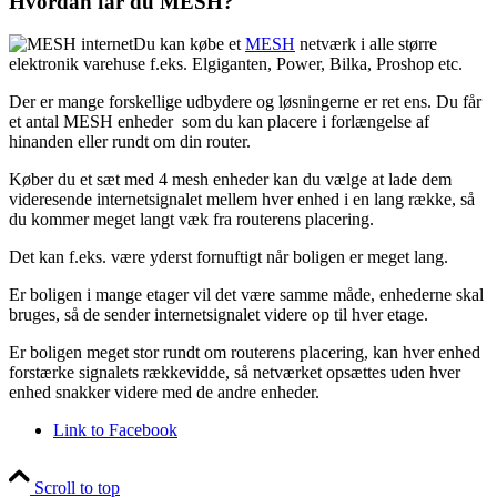
Hvordan får du MESH?
Du kan købe et
MESH
netværk i alle større
elektronik varehuse f.eks. Elgiganten, Power, Bilka, Proshop etc.
Der er mange forskellige udbydere og løsningerne er ret ens. Du får
et antal MESH enheder som du kan placere i forlængelse af
hinanden eller rundt om din router.
Køber du et sæt med 4 mesh enheder kan du vælge at lade dem
videresende internetsignalet mellem hver enhed i en lang række, så
du kommer meget langt væk fra routerens placering.
Det kan f.eks. være yderst fornuftigt når boligen er meget lang.
Er boligen i mange etager vil det være samme måde, enhederne skal
bruges, så de sender internetsignalet videre op til hver etage.
Er boligen meget stor rundt om routerens placering, kan hver enhed
forstærke signalets rækkevidde, så netværket opsættes uden hver
enhed snakker videre med de andre enheder.
Link to Facebook
Scroll to top