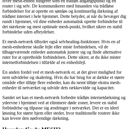
Hver mesh-enhed fungerer som en trådløs adgangspunkt og en
router i sig selv. De kommunikerer med hinanden via trådløse
forbindelser for at oprette en sømløs og kontinuerlig dækning af
trådløst internet i hele hjemmet. Dette betyder, at når du bevæger dig
rundt i hjemmet, vil dine enheder automatisk oprette forbindelse til
det stærkeste og mest optimale mesh-punkt, hvilket sikrer en stabil
forbindelse uden afbrydelser.
Et mesh-netværk tilbyder også selvhealing-funktioner. Hvis en af
mesh-enhederne skulle fejle eller miste forbindelsen, vil de
tilbageværende enheder automatisk justere sig og finde alternative
ruter for at opretholde forbindelsen. Dette sikrer, at du ikke mister
internetforbindelsen i tilfælde af en enhedsfejl.
En anden fordel ved et mesh-netværk er, at det giver mulighed for
nem udvidelse og skalering. Hvis du har brug for at dække et større
område eller tilføje flere enheder, kan du nemt tilføje ekstra mesh-
enheder til netværket og udvide dets rækkevidde og kapacitet.
Samlet set kan et mesh-netværk forbedre trådløs internetdækning og
ydeevne i hjemmet ved at eliminere døde zoner, levere en stabil
forbindelse og tilpasse sig ændringer i netværket. Det er en ideel
løsning for større hjem eller steder, hvor traditionelle routere ikke
kan levere den nødvendige dækning.