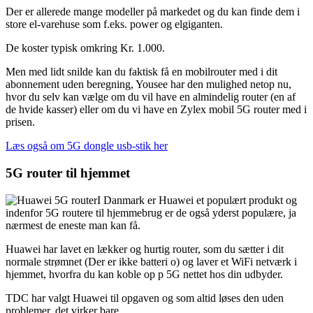
Der er allerede mange modeller på markedet og du kan finde dem i
store el-varehuse som f.eks. power og elgiganten.
De koster typisk omkring Kr. 1.000.
Men med lidt snilde kan du faktisk få en mobilrouter med i dit
abonnement uden beregning, Yousee har den mulighed netop nu,
hvor du selv kan vælge om du vil have en almindelig router (en af
de hvide kasser) eller om du vi have en Zylex mobil 5G router med i
prisen.
Læs også om 5G dongle usb-stik her
5G router til hjemmet
I Danmark er Huawei et populært produkt og
indenfor 5G routere til hjemmebrug er de også yderst populære, ja
nærmest de eneste man kan få.
Huawei har lavet en lækker og hurtig router, som du sætter i dit
normale strømnet (Der er ikke batteri o) og laver et WiFi netværk i
hjemmet, hvorfra du kan koble op p 5G nettet hos din udbyder.
TDC har valgt Huawei til opgaven og som altid løses den uden
problemer, det virker bare.