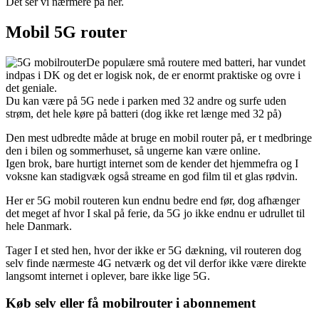
Det ser vi nærmere på her.
Mobil 5G router
De populære små routere med batteri, har vundet
indpas i DK og det er logisk nok, de er enormt praktiske og ovre i
det geniale.
Du kan være på 5G nede i parken med 32 andre og surfe uden
strøm, det hele køre på batteri (dog ikke ret længe med 32 på)
Den mest udbredte måde at bruge en mobil router på, er t medbringe
den i bilen og sommerhuset, så ungerne kan være online.
Igen brok, bare hurtigt internet som de kender det hjemmefra og I
voksne kan stadigvæk også streame en god film til et glas rødvin.
Her er 5G mobil routeren kun endnu bedre end før, dog afhænger
det meget af hvor I skal på ferie, da 5G jo ikke endnu er udrullet til
hele Danmark.
Tager I et sted hen, hvor der ikke er 5G dækning, vil routeren dog
selv finde nærmeste 4G netværk og det vil derfor ikke være direkte
langsomt internet i oplever, bare ikke lige 5G.
Køb selv eller få mobilrouter i abonnement