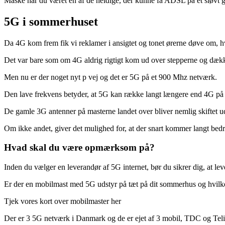
Måske har du været en af de heldige, der kunne få ADSL på et sløvt g
5G i sommerhuset
Da 4G kom frem fik vi reklamer i ansigtet og tonet ørerne døve om, hv
Det var bare som om 4G aldrig rigtigt kom ud over stepperne og dæ
Men nu er der noget nyt p vej og det er 5G på et 900 Mhz netværk.
Den lave frekvens betyder, at 5G kan række langt længere end 4G på 1
De gamle 3G antenner på masterne landet over bliver nemlig skiftet ud 
Om ikke andet, giver det mulighed for, at der snart kommer langt bed
Hvad skal du være opmærksom på?
Inden du vælger en leverandør af 5G internet, bør du sikrer dig, at 
Er der en mobilmast med 5G udstyr på tæt på dit sommerhus og hvilke
Tjek vores kort over mobilmaster her
Der er 3 5G netværk i Danmark og de er ejet af 3 mobil, TDC og Teli