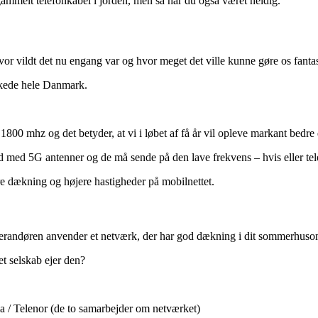
ammelt telefonkabel i jorden, men så har du også været heldig.
or vildt det nu engang var og hvor meget det ville kunne gøre os fantas
kkede hele Danmark.
800 mhz og det betyder, at vi i løbet af få år vil opleve markant bedr
med 5G antenner og de må sende på den lave frekvens – hvis eller telesel
re dækning og højere hastigheder på mobilnettet.
leverandøren anvender et netværk, der har god dækning i dit sommerhus
t selskab ejer den?
a / Telenor (de to samarbejder om netværket)