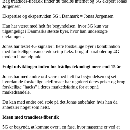
Bag traadloes-fiber.dk finder du trådløs internet og 5G ekspert Jonas
Jørgensen
Ekspertise og ekspertviden 5G i Danmark = Jonas Jørgensen
Han har været med helt fra begyndelsen, hvor 3G kun var
tilgængeligt i Danmarks største byer, hvor han undersøgte
dækningen.
Jonas har testet 4G signaler i flere forskellige byer i kombination
med forskellige avancerede setup f.eks. brug af paraboler og 4G
modem i brændpunkt.
Fulgt udviklingen inden for trådløs teknologi mere end 15 år
Jonas har med andre ord være med helt fra begyndelsen og set
hvordan de forskellige telefirmaer har reguleret deres priser og brugt
forskellige ”hacks” i deres markedsføring for at opnå
markedsandele.
Du kan med andre ord stole på det Jonas anbefaler, hvis han da
anbefaler noget som helst.
Ideen med traadloes-fiber.dk
5G er begyndt, at komme over i en fase, hvor masterne er ved at